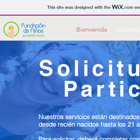
This site was designed with the
.com
web
Bienvenida
Autoriza
Solicit
Parti
Nuestros servicios están destinados
desde recién nacidos hasta los 21 
Para solicitar, deberá completar con