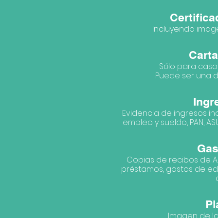
Certific
Incluyendo image
Carta
Sólo para casos
Puede ser una d
Ingr
Evidencia de ingresos inc
empleo y sueldo, PAN, ASU
Gas
Copias de recibos de AAA
préstamos, gastos de ed
Pl
Imagen de la